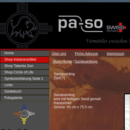
Home
Über uns
Firma-Adresse
Impressum
Shop Indianerartikel
Shop-Home
/
Sandpaintings
Shop Tatanka Sun
Shop Circle of Life
Sandpainting
[
Spt17
]
Symbolerklärung Seite 1
Links
Gästebuch
Sandpainting
Fotogalerie
wird mit farbigen Sand gemalt
Handarbeit
Grösse: 65 cm x 75.5 cm