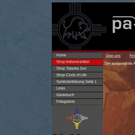
Home
Über uns
Fi
Shop Indianerartikel
Der ausgewählte Art
Shop Tatanka Sun
Shop Circle of Life
Symbolerklärung Seite 1
Links
Gästebuch
Fotogalerie