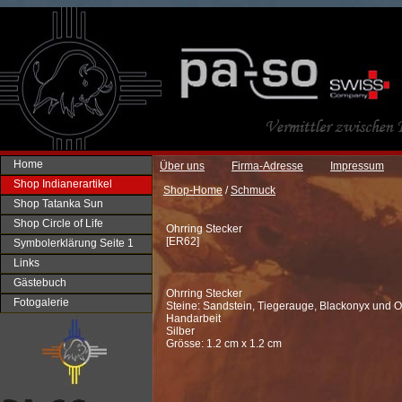
Home
Über uns
Firma-Adresse
Impressum
Shop Indianerartikel
Shop-Home
/
Schmuck
Shop Tatanka Sun
Shop Circle of Life
Ohrring Stecker
[
ER62
]
Symbolerklärung Seite 1
Links
Gästebuch
Ohrring Stecker
Fotogalerie
Steine: Sandstein, Tiegerauge, Blackonyx und O
Handarbeit
Silber
Grösse: 1.2 cm x 1.2 cm