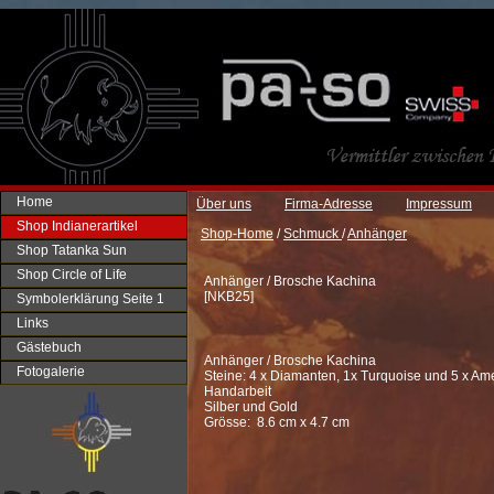
Home
Über uns
Firma-Adresse
Impressum
Shop Indianerartikel
Shop-Home
/
Schmuck
/
Anhänger
Shop Tatanka Sun
Shop Circle of Life
Anhänger / Brosche Kachina
[
NKB25
]
Symbolerklärung Seite 1
Links
Gästebuch
Anhänger / Brosche Kachina
Fotogalerie
Steine: 4 x Diamanten, 1x Turquoise und 5 x Am
Handarbeit
Silber und Gold
Grösse: 8.6 cm x 4.7 cm