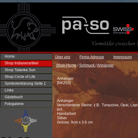
Home
Über uns
Firma-Adresse
Impressum
Shop Indianerartikel
Shop-Home
/
Schmuck
/
Anhänger
Shop Tatanka Sun
Shop Circle of Life
Anhänger
[
NK203
]
Symbolerklärung Seite 1
Links
Gästebuch
Anhänger
Fotogalerie
Verschiedene Steine: z.B: Turquoise, Opal, Lapi
ect.
Handarbeit
Silber
Grösse: 9cm x 3.6 cm