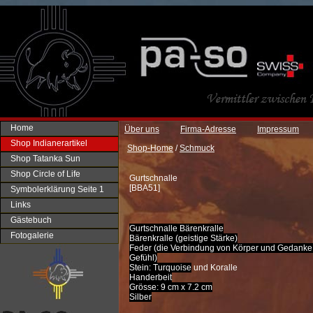
Home
Über uns
Firma-Adresse
Impressum
Shop Indianerartikel
Shop-Home
/
Schmuck
Shop Tatanka Sun
Shop Circle of Life
Gurtschnalle
[
BBA51
]
Symbolerklärung Seite 1
Links
Gästebuch
Gurtschnalle Bärenkralle
Fotogalerie
Bärenkralle (geistige Stärke)
Feder (die Verbindung von Körper und Gedanke,
Gefühl)
Stein: Turquoise
und Koralle
Handerbeit
Grösse: 9 cm x 7.2 cm
Silber