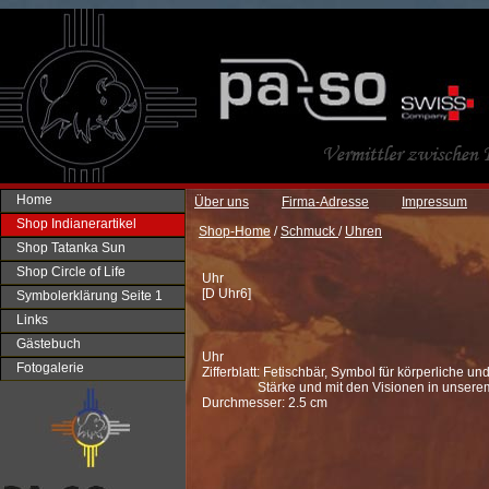
Home
Über uns
Firma-Adresse
Impressum
Shop Indianerartikel
Shop-Home
/
Schmuck
/
Uhren
Shop Tatanka Sun
Shop Circle of Life
Uhr
[
D Uhr6
]
Symbolerklärung Seite 1
Links
Gästebuch
Uhr
Fotogalerie
Zifferblatt: Fetischbär, Symbol für körperliche un
Stärke und mit den Visionen in unsere
Durchmesser: 2.5 cm