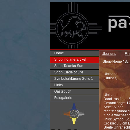
Home
Über uns
Fi
Shop Indianerartikel
Shop-Home
/
Sc
Shop Tatanka Sun
Shop Circle of Life
Uhrband
[
Uhrbd7
]
Symbolerklärung Seite 1
Links
Gästebuch
Uhrband
Fotogalerie
Band: rostfreier 
Gesamtlänge: 17
Seite: Silber
rechts: Symbol d
für die wachsend
links: Symbol St
Grösse: 3.5 cm L
Breite Uhranschl