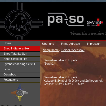
Home
Über uns
Firma-Adresse
Impressum
Shop Indianerartikel
Shop-Home
/
Kleider / Accessoir
Shop Tatanka Sun
Shop Circle of Life
Serviettenhalter Kokopelli
[
Servh1
]
Symbolerklärung Seite 1
Links
Gästebuch
Serviettenhalter Kokopelli
Fotogalerie
Kokopelli: Symbol für Glück und Zufriedenheit
Grösse: 17 cm x 6 cm x 10.5 cm