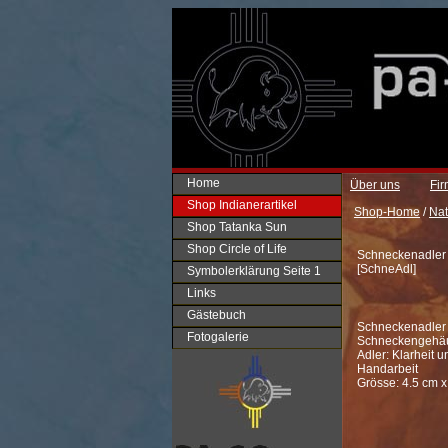
Home
Über uns
Fi
Shop Indianerartikel
Shop-Home
/
Nat
Shop Tatanka Sun
Shop Circle of Life
Schneckenadler
[
SchneAdl
]
Symbolerklärung Seite 1
Links
Gästebuch
Schneckenadler
Fotogalerie
Schneckengehä
Adler: Klarheit 
Handarbeit
Grösse: 4.5 cm x