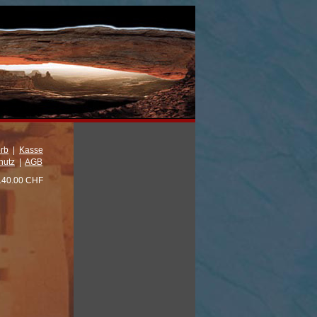
rb
|
Kasse
hutz
|
AGB
140.00 CHF