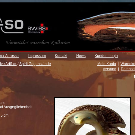
rma-Adresse
Impressum
Kontakt
News
Kunden Login
ive Artifact
/
Spirit Gegenstände
Mein Konto
|
Warenko
Versand
|
Datensc
use
und Ausgeglichenheit
 5 cm