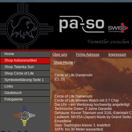
Home
Über uns
Firma-Adresse
Impressum
Shop Indianerartikel
Shop-Home
/
Shop Tatanka Sun
Shop Circle of Life
Circle of Life Damenuhr
[
CL D
]
Symbolerklärung Seite 1
Links
Gästebuch
Circle of Life Damenuhr
Fotogalerie
Circle of Life Women Watch mit 3.7 Chip
Die Uhr – ein Werkzeug hochwertig angefertigt:
Technische Daten: 2 Jahre Garantie
Gehäuse: Kevlar Titanium und 316L-Edelstahl 
Laufwerk: NH35A (Japan) Made by Grand Seiko
Einzelteile
Glas: Saphirglas klasse 3, kratzfest
3ATN: bis 30 Meter wasserfest