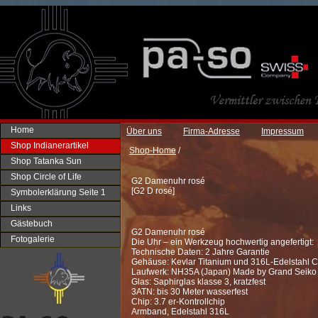
Home
Über uns
Firma-Adresse
Impressum
Shop Indianerartikel
Shop-Home
/
Shop Tatanka Sun
Shop Circle of Life
G2 Damenuhr rosé
[
G2 D rosé
]
Symbolerklärung Seite 1
Links
Gästebuch
G2 Damenuhr rosé
Fotogalerie
Die Uhr – ein Werkzeug hochwertig angefertigt:
Technische Daten: 2 Jahre Garantie
Gehäuse: Kevlar Titanium und 316L-Edelstahl 
Laufwerk: NH35A (Japan) Made by Grand Seiko
Glas: Saphirglas klasse 3, kratzfest
3ATN: bis 30 Meter wasserfest
Chip: 3.7 er-Kontrollchip
Armband, Edelstahl 316L