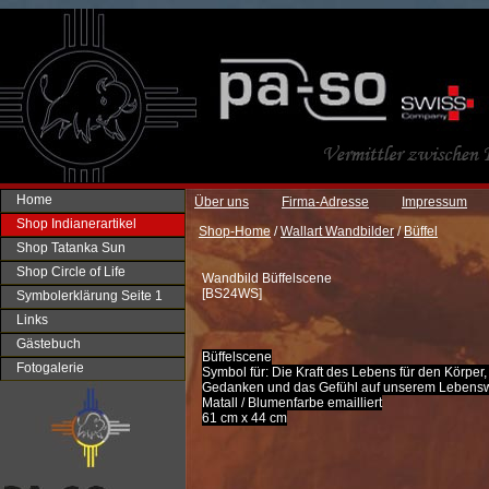
Home
Über uns
Firma-Adresse
Impressum
Shop Indianerartikel
Shop-Home
/
Wallart Wandbilder
/
Büffel
Shop Tatanka Sun
Shop Circle of Life
Wandbild Büffelscene
[
BS24WS
]
Symbolerklärung Seite 1
Links
Gästebuch
Büffelscene
Fotogalerie
Symbol für: Die Kraft des Lebens für den Körper,
Gedanken und das Gefühl auf unserem Lebens
Matall / Blumenfarbe emailliert
61 cm x 44 cm