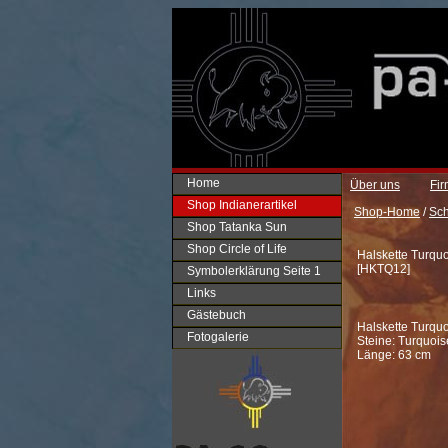
Home
Über uns
Fi
Shop Indianerartikel
Shop-Home
/
Sc
Shop Tatanka Sun
Shop Circle of Life
Halskette Turqu
[
HKTQ12
]
Symbolerklärung Seite 1
Links
Gästebuch
Halskette Turqu
Fotogalerie
Steine: Turquois
Länge: 63 cm