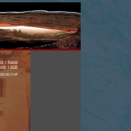
rb
|
Kasse
hutz
|
AGB
280.00 CHF