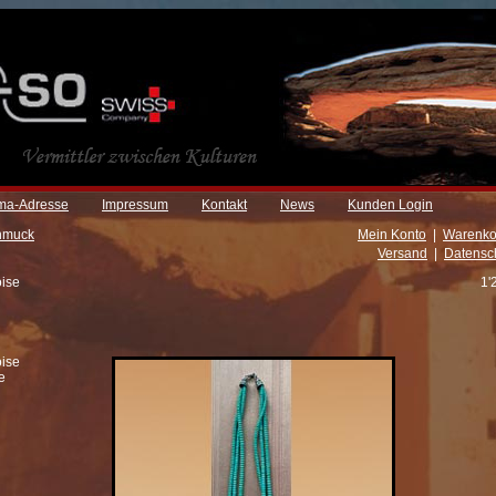
rma-Adresse
Impressum
Kontakt
News
Kunden Login
hmuck
Mein Konto
|
Warenko
Versand
|
Datensc
oise
1'
oise
e