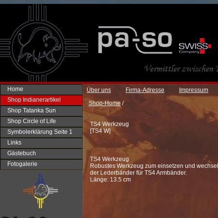
Home
Über uns
Firma-Adresse
Impressum
Shop Indianerartikel
Shop-Home
/
Shop Tatanka Sun
Shop Circle of Life
TS4 Werkzeug
[
TS4 W
]
Symbolerklärung Seite 1
Links
Gästebuch
TS4 Werkzeug
Fotogalerie
Robustes Werkzeug zum einsetzen und wechse
der Lederbänder für TS4 Armbänder.
Länge: 13.5 cm