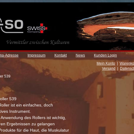
rma-Adresse
Impressum
Kontakt
News
Kunden Login
Mein Konto
|
Warenko
Versand
|
Datensc
er 539
ller 539
ller ist ein einfaches, doch
tives Instrument.
Anwendung des Rollers ist wichtig,
ren Ergebnissen zu gelangen
rodukte für die Haut, die Muskulatur