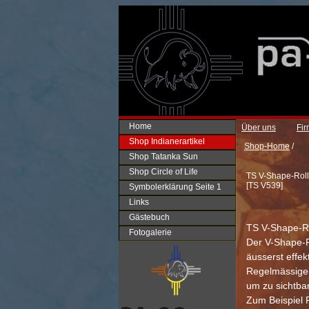
Home
Über uns
Fi
Shop Indianerartikel
Shop-Home
/
Shop Tatanka Sun
Shop Circle of Life
TS V-Shape-Roll
[
TS V539
]
Symbolerklärung Seite 1
Links
Gästebuch
TS V-Shape-Ro
Fotogalerie
Der V-Shape-Ro
äusserst effek
Regelmässige 
um zu sichtba
Zum Beispiel P