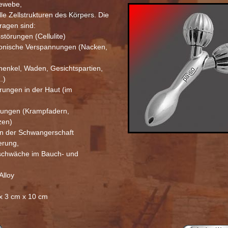
gewebe,
lle Zellstrukturen des Körpers. Die
ragen sind:
törungen (Cellulite)
ronische Verspannungen (Nacken,
enkel, Waden, Gesichtspartien,
.)
ungen in der Haut (im
)
ungen (Krampfadern,
zen)
n der Schwangerschaft
erung,
chwäche im Bauch- und
Alloy
x 3 cm x 10 cm