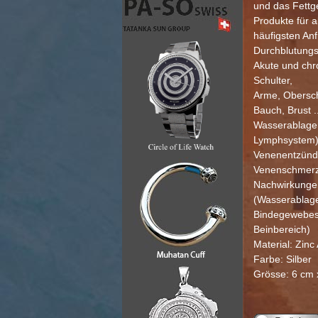
und das Fett
Produkte für a
häufigsten Anf
Durchblutungss
Akute und ch
Schulter,
Arme, Obersch
Bauch, Brust ..
Wasserablager
Lymphsystem
Venenentzünd
Venenschmer
Nachwirkunge
(Wasserablag
Bindegewebes
Beinbereich)
Material: Zinc 
Farbe: Silber
Grösse: 6 cm 