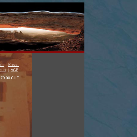
rb
|
Kasse
hutz
|
AGB
79.00 CHF