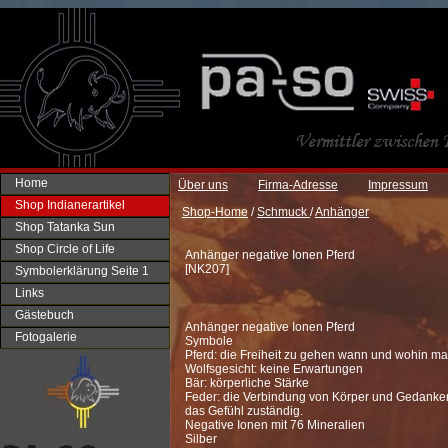
Home
Über uns
Firma-Adresse
Impressum
Shop Indianerartikel
Shop-Home
/
Schmuck
/
Anhänger
Shop Tatanka Sun
Shop Circle of Life
Anhänger negative Ionen Pferd
[
NK207
]
Symbolerklärung Seite 1
Links
Gästebuch
Anhänger negative Ionen Pferd
Fotogalerie
Symbole
Pferd: die Freiheit zu gehen wann und wohin m
Wolfsgesicht: keine Erwartungen
Bär: körperliche Stärke
Feder: die Verbindung von Körper und Gedanken. 
das Gefühl zuständig.
Negative Ionen mit 76 Mineralien
Silber