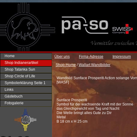
Home
Über uns
Firma-Adresse
Impressum
Shop Indianerartikel
Shop-Home
/
Wallart Wandbilder
Shop Tatanka Sun
Shop Circle of Life
Wandbild Sunface Prosperiti Action solange Vorr
[
WASF
]
Symbolerklärung Seite 1
Links
Gästebuch
Sunface Prosperiti
Fotogalerie
Symbol für dei wachsende Kraft mit der Sonne
das Gleichgewicht von Tag und Nacht
Die Welle bringt alles Gute zu Dir
Metal
B 18 cm x H 25 cm