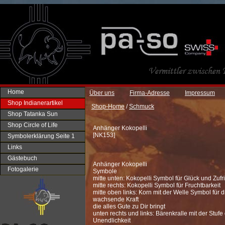
Home
Über uns
Firma-Adresse
Impressum
Shop Indianerartikel
Shop-Home
/
Schmuck
Shop Tatanka Sun
Shop Circle of Life
Anhänger Kokopelli
[
NK153
]
Symbolerklärung Seite 1
Links
Gästebuch
Anhänger Kokopelli
Fotogalerie
Symbole
mitte unten: Kokopelli Symbol für Glück und Zufr
mitte rechts: Kokopelli Symbol für Fruchtbarkeit
mitte oben links: Korn mit der Welle Symbol für d
wachsende Kraft
die alles Gute zu Dir bringt
unten rechts und links: Bärenkralle mit der Stufe
Unendlichkeit