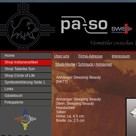
Home
Über uns
Firma-Adresse
Impressum
Shop Indianerartikel
Shop-Home
/
Schmuck
/
Anhänger
Shop Tatanka Sun
Shop Circle of Life
Anhänger Sleeping Beauty
[
NK77
]
Symbolerklärung Seite 1
Links
Gästebuch
Anhänger Sleeping Beauty
Fotogalerie
Stein: Sleeping Beauty
Handarbeit
Silber
Höhe: ca. 4.5 cm
Breite: ca. 2.5 cm