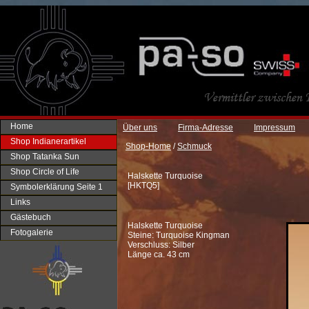
Home
Über uns
Firma-Adresse
Impressum
Shop Indianerartikel
Shop-Home
/
Schmuck
Shop Tatanka Sun
Shop Circle of Life
Halskette Turquoise
[
HKTQ5
]
Symbolerklärung Seite 1
Links
Gästebuch
Halskette Turquoise
Fotogalerie
Steine: Turquoise Kingman
Verschluss: Silber
Länge ca. 43 cm