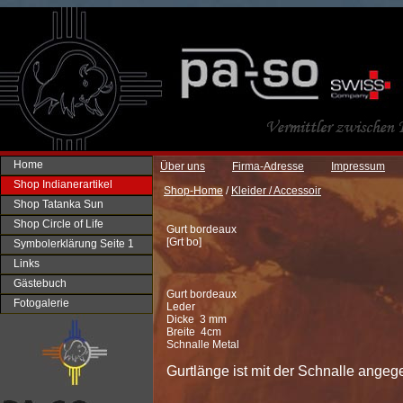
Home
Über uns
Firma-Adresse
Impressum
Shop Indianerartikel
Shop-Home
/
Kleider / Accessoir
Shop Tatanka Sun
Shop Circle of Life
Gurt bordeaux
[
Grt bo
]
Symbolerklärung Seite 1
Links
Gästebuch
Gurt bordeaux
Fotogalerie
Leder
Dicke 3 mm
Breite 4cm
Schnalle Metal
Gurtlänge ist mit der Schnalle ange