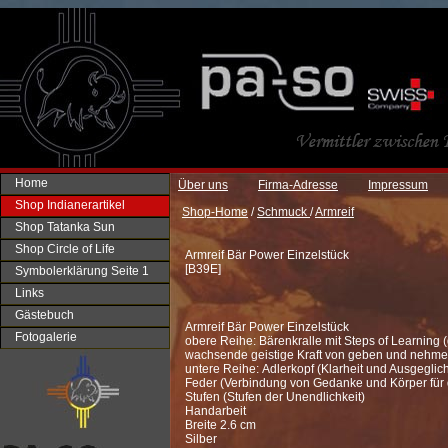
Home
Über uns
Firma-Adresse
Impressum
Shop Indianerartikel
Shop-Home
/
Schmuck
/
Armreif
Shop Tatanka Sun
Shop Circle of Life
Armreif Bär Power Einzelstück
[
B39E
]
Symbolerklärung Seite 1
Links
Gästebuch
Armreif Bär Power Einzelstück
Fotogalerie
obere Reihe: Bärenkralle mit Steps of Learning (
wachsende geistige Kraft von geben und nehme
untere Reihe: Adlerkopf (Klarheit und Ausgeglic
Feder (Verbindung von Gedanke und Körper für 
Stufen (Stufen der Unendlichkeit)
Handarbeit
Breite 2.6 cm
Silber