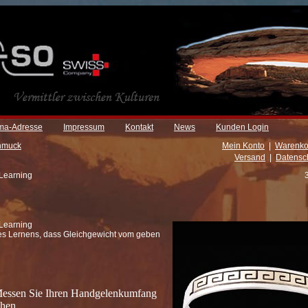
rma-Adresse
Impressum
Kontakt
News
Kunden Login
hmuck
Mein Konto
|
Warenko
Versand
|
Datensc
 Learning
 Learning
des Lernens, dass Gleichgewicht vom geben
Messen Sie Ihren Handgelenkumfang
hen.