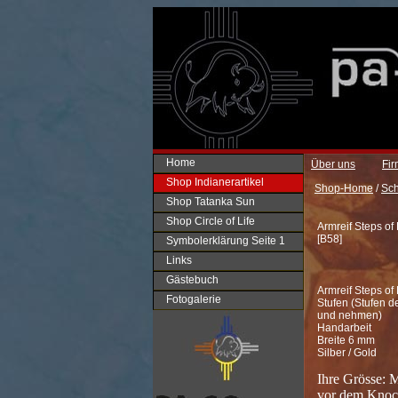
Home
Über uns
Fi
Shop Indianerartikel
Shop-Home
/
Sc
Shop Tatanka Sun
Shop Circle of Life
Armreif Steps of
[
B58
]
Symbolerklärung Seite 1
Links
Gästebuch
Armreif Steps of
Fotogalerie
Stufen (Stufen 
und nehmen)
Handarbeit
Breite 6 mm
Silber / Gold
Ihre Grösse: 
vor dem Knoc