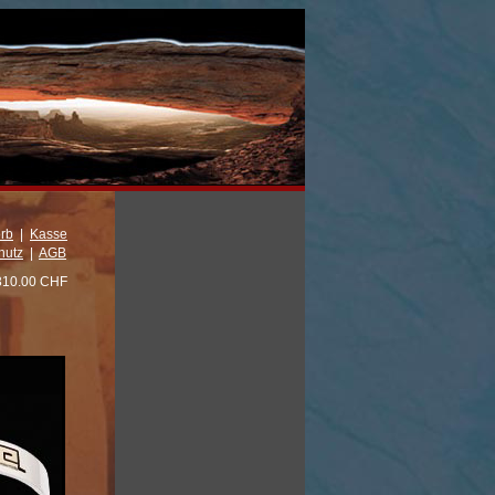
rb
|
Kasse
hutz
|
AGB
310.00 CHF