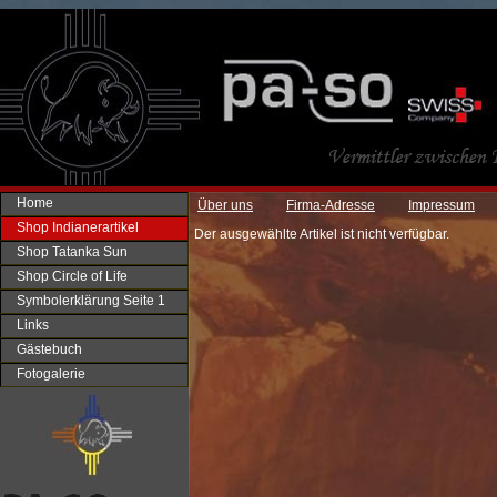
Home
Über uns
Firma-Adresse
Impressum
Shop Indianerartikel
Der ausgewählte Artikel ist nicht verfügbar.
Shop Tatanka Sun
Shop Circle of Life
Symbolerklärung Seite 1
Links
Gästebuch
Fotogalerie