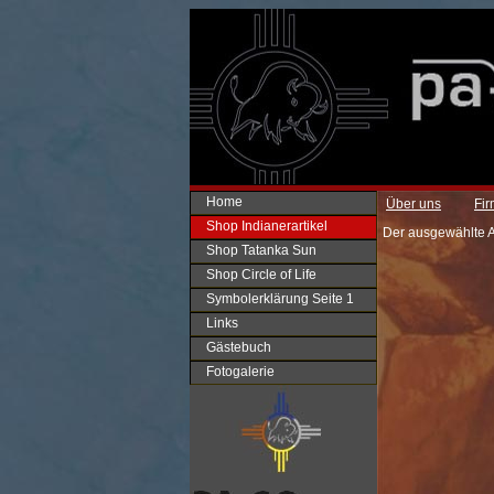
Home
Über uns
Fi
Shop Indianerartikel
Der ausgewählte Art
Shop Tatanka Sun
Shop Circle of Life
Symbolerklärung Seite 1
Links
Gästebuch
Fotogalerie