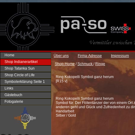
Home
Über uns
Firma-Adresse
Impressum
Shop Indianerartikel
Shop-Home
/
Schmuck
/
Ringe
Shop Tatanka Sun
Shop Circle of Life
Ring Kokopelli Symbol ganz herum
[
R15 v
]
Symbolerklärung Seite 1
Links
Gästebuch
Ring Kokopelli Symbol ganz herum
Fotogalerie
Symbol für: Der Flötentänzer der von einem Ort
anderen geht und Glück und Zufriedenheit zu dir 
Handarbeit
Silber / Gold