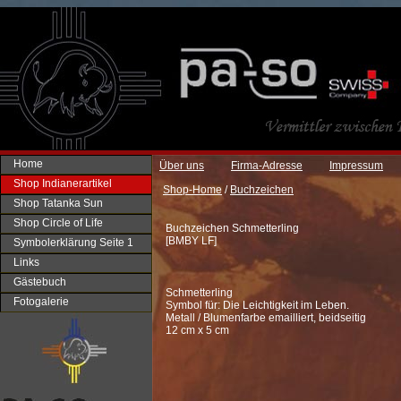
Home
Über uns
Firma-Adresse
Impressum
Shop Indianerartikel
Shop-Home
/
Buchzeichen
Shop Tatanka Sun
Shop Circle of Life
Buchzeichen Schmetterling
[
BMBY LF
]
Symbolerklärung Seite 1
Links
Gästebuch
Schmetterling
Fotogalerie
Symbol für: Die Leichtigkeit im Leben.
Metall / Blumenfarbe emailliert, beidseitig
12 cm x 5 cm