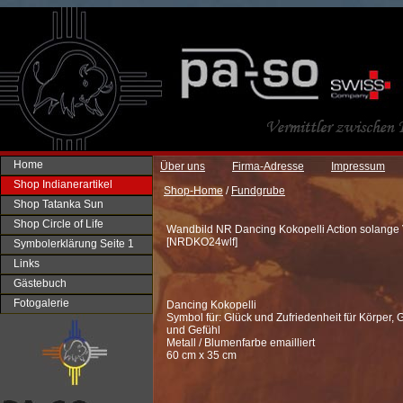
Home
Über uns
Firma-Adresse
Impressum
Shop Indianerartikel
Shop-Home
/
Fundgrube
Shop Tatanka Sun
Shop Circle of Life
Wandbild NR Dancing Kokopelli Action solange 
[
NRDKO24wlf
]
Symbolerklärung Seite 1
Links
Gästebuch
Fotogalerie
Dancing Kokopelli
Symbol für: Glück und Zufriedenheit für Körper,
und Gefühl
Metall / Blumenfarbe emailliert
60 cm x 35 cm